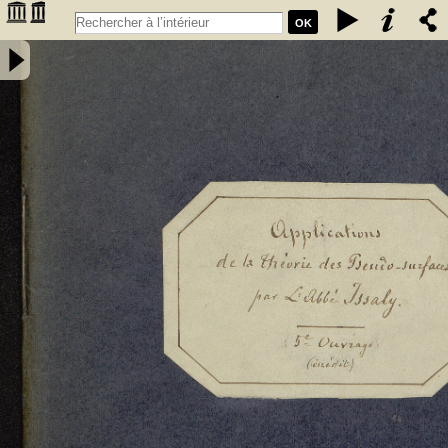
OK
Travaux sur les pseudo-surfaces, par Issaly. Les Problèmes de
Plateau, de Dirichlet, de Gauss, etc., et autres questions choisies,
servant d'applications à la Théorie des pseudo-surfaces : cinquième
ouvrage (inédit) de l'auteur sur les pseudo-surfaces - Issaly, Pierre-
Adolphe, abbé (1833-....). Auteur