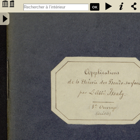
OK
Travaux sur les pseudo-surfaces, par Issaly. Les Problèmes de
Plateau, de Dirichlet, de Gauss, etc., et autres questions choisies,
servant d'applications à la Théorie des pseudo-surfaces : cinquième
ouvrage (inédit) de l'auteur sur les pseudo-surfaces - Issaly, Pierre-
Adolphe, abbé (1833-....). Auteur