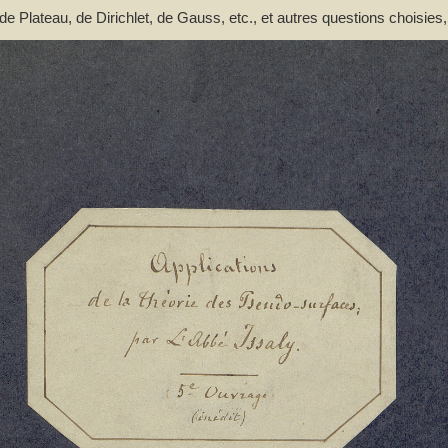
 Plateau, de Dirichlet, de Gauss, etc., et autres questions choisies,
uvrage (inédit) de l'auteur sur les pseudo-surfaces - Issaly, Pierre-A