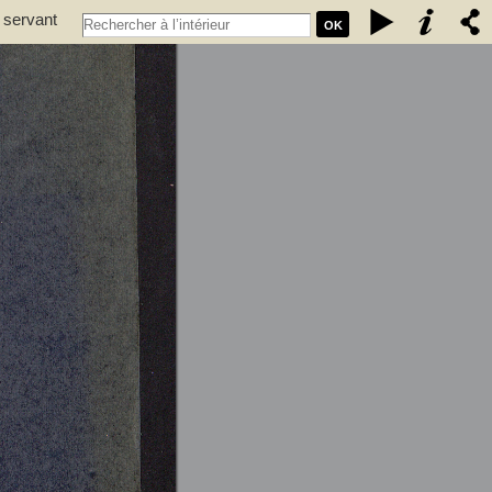
 servant
OK
dolphe,