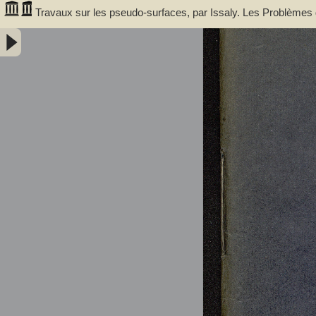
Travaux sur les pseudo-surfaces, par Issaly. Les Problèmes de
d'applications à la Théorie des pseudo-surfaces : cinquième o
abbé (1833-....). Auteur