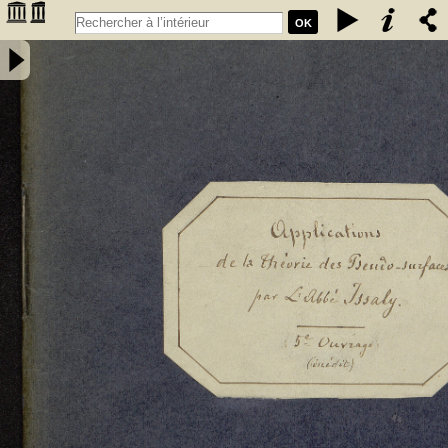
OK
Travaux sur les pseudo-surfaces, par Issaly. Les Problèmes de
Plateau, de Dirichlet, de Gauss, etc., et autres questions choisies,
servant d'applications à la Théorie des pseudo-surfaces : cinquième
ouvrage (inédit) de l'auteur sur les pseudo-surfaces - Issaly, Pierre-
Adolphe, abbé (1833-....). Auteur