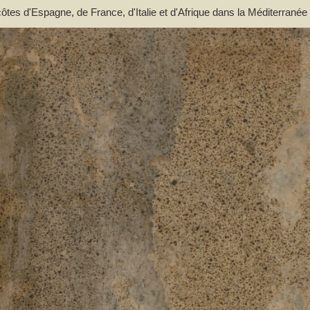
ôtes d'Espagne, de France, d'Italie et d'Afrique dans la Méditerranée 
'en dehors du détroit de Messine pour l'Europe. Traduit pour la côte d'
er espagnol de Tofino; Rédigé pour le reste par L.-S. Baudin, lieutena