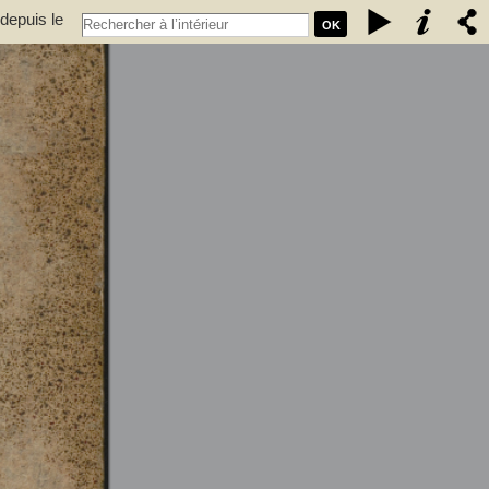
depuis le
OK
Espagne et
nt de vaisseau, chevalier de Saint-Louis... - Baudin, Louis Stanislas