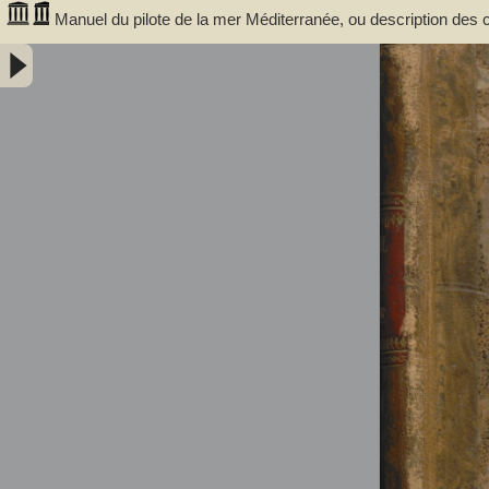
Manuel du pilote de la mer Méditerranée, ou description des c
détroit de Gibraltar jusqu'au cap Bon pour l'Afrique, et jusqu
la partie correspondante de la Côte de Barbarie, du Derrotero ou Routi
(1788-1870). Auteur