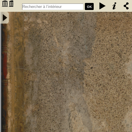
OK
Manuel du pilote de la mer Méditerranée, ou description des côtes
d'Espagne, de France, d'Italie et d'Afrique dans la Méditerranée
depuis le détroit de Gibraltar jusqu'au cap Bon pour l'Afrique, et
jusqu'en dehors du détroit de Messine pour l'Europe. Traduit pour la
côte d'Espagne et la partie correspondante de la Côte de Barbarie,
du Derrotero ou Routier espagnol de Tofino; Rédigé pour le reste par
L.-S. Baudin, lieutenant de vaisseau, chevalier de Saint-Louis... -
Baudin, Louis Stanislas (1788-1870). Auteur