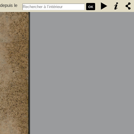
depuis le
OK
Espagne et
nt de vaisseau, chevalier de Saint-Louis... - Baudin, Louis Stanislas