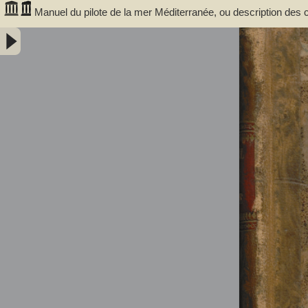
Manuel du pilote de la mer Méditerranée, ou description des c
détroit de Gibraltar jusqu'au cap Bon pour l'Afrique, et jusqu
la partie correspondante de la Côte de Barbarie, du Derrotero ou Routi
(1788-1870). Auteur