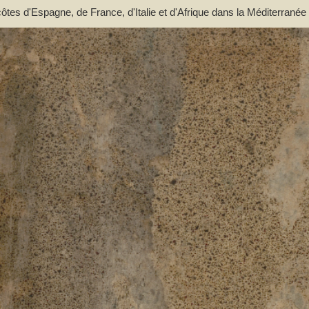
ôtes d'Espagne, de France, d'Italie et d'Afrique dans la Méditerranée 
'en dehors du détroit de Messine pour l'Europe. Traduit pour la côte d'
er espagnol de Tofino; Rédigé pour le reste par L.-S. Baudin, lieutena