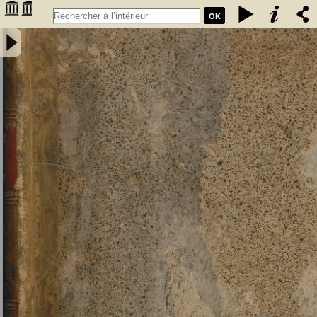
OK
Manuel du pilote de la mer Méditerranée, ou description des côtes
d'Espagne, de France, d'Italie et d'Afrique dans la Méditerranée
depuis le détroit de Gibraltar jusqu'au cap Bon pour l'Afrique, et
jusqu'en dehors du détroit de Messine pour l'Europe. Traduit pour la
côte d'Espagne et la partie correspondante de la Côte de Barbarie,
du Derrotero ou Routier espagnol de Tofino; Rédigé pour le reste par
L.-S. Baudin, lieutenant de vaisseau, chevalier de Saint-Louis... -
Baudin, Louis Stanislas (1788-1870). Auteur