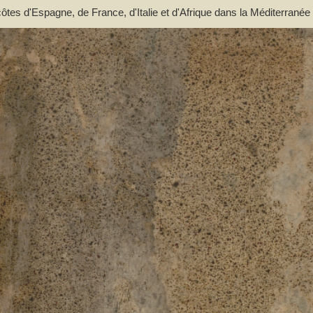
ôtes d'Espagne, de France, d'Italie et d'Afrique dans la Méditerranée 
'en dehors du détroit de Messine pour l'Europe. Traduit pour la côte d'
er espagnol de Tofino; Rédigé pour le reste par L.-S. Baudin, lieutena