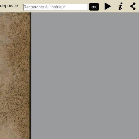
depuis le
OK
Espagne et
nt de vaisseau, chevalier de Saint-Louis... - Baudin, Louis Stanislas