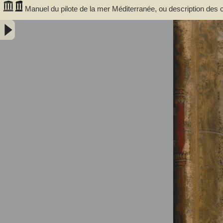
Manuel du pilote de la mer Méditerranée, ou description des c
détroit de Gibraltar jusqu'au cap Bon pour l'Afrique, et jusqu
la partie correspondante de la Côte de Barbarie, du Derrotero ou Routi
(1788-1870). Auteur