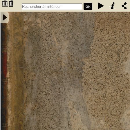
OK
Manuel du pilote de la mer Méditerranée, ou description des côtes
d'Espagne, de France, d'Italie et d'Afrique dans la Méditerranée
depuis le détroit de Gibraltar jusqu'au cap Bon pour l'Afrique, et
jusqu'en dehors du détroit de Messine pour l'Europe. Traduit pour la
côte d'Espagne et la partie correspondante de la Côte de Barbarie,
du Derrotero ou Routier espagnol de Tofino; Rédigé pour le reste par
L.-S. Baudin, lieutenant de vaisseau, chevalier de Saint-Louis... -
Baudin, Louis Stanislas (1788-1870). Auteur