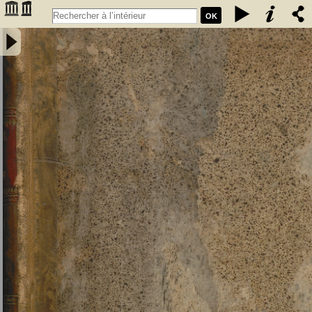
OK
Manuel du pilote de la mer Méditerranée, ou description des côtes
d'Espagne, de France, d'Italie et d'Afrique dans la Méditerranée
depuis le détroit de Gibraltar jusqu'au cap Bon pour l'Afrique, et
jusqu'en dehors du détroit de Messine pour l'Europe. Traduit pour la
côte d'Espagne et la partie correspondante de la Côte de Barbarie,
du Derrotero ou Routier espagnol de Tofino; Rédigé pour le reste par
L.-S. Baudin, lieutenant de vaisseau, chevalier de Saint-Louis... -
Baudin, Louis Stanislas (1788-1870). Auteur