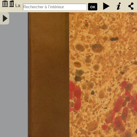
La
OK
caverne de Font-de-Gaume aux Eyzies (Dordogne) - Capitan, Louis
(1854-1929). Auteur