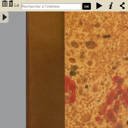
La
OK
caverne de Font-de-Gaume aux Eyzies (Dordogne) - Capitan, Louis
(1854-1929). Auteur