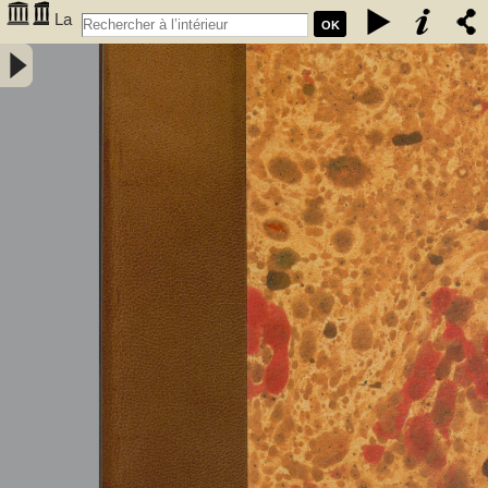
La
OK
caverne de Font-de-Gaume aux Eyzies (Dordogne) - Capitan, Louis
(1854-1929). Auteur