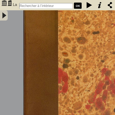
La
OK
caverne de Font-de-Gaume aux Eyzies (Dordogne) - Capitan, Louis
(1854-1929). Auteur