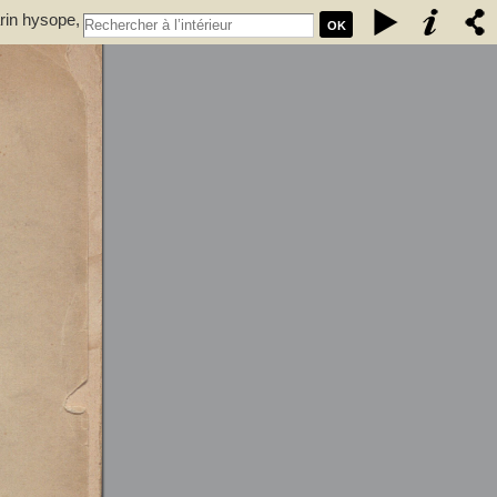
rin hysope,
OK