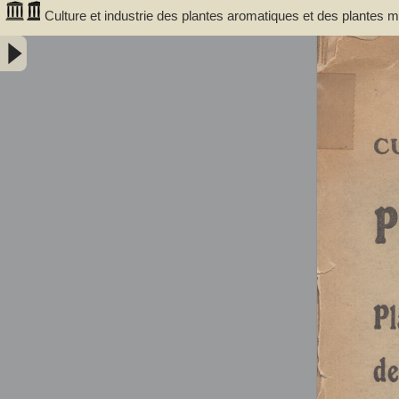
Culture et industrie des plantes aromatiques et des plantes
camomille - Gattefossé, René Maurice (1881-1950). Auteur