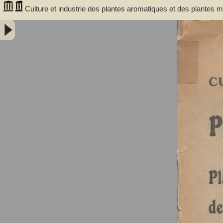
Culture et industrie des plantes aromatiques et des plantes
camomille - Gattefossé, René Maurice (1881-1950). Auteur