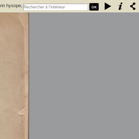
rin hysope,
OK