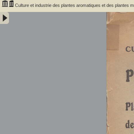
Culture et industrie des plantes aromatiques et des plantes
camomille - Gattefossé, René Maurice (1881-1950). Auteur