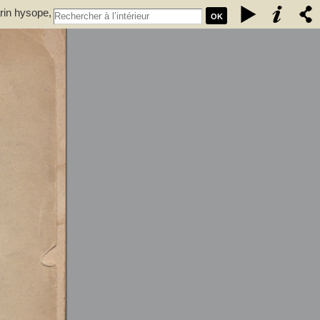
rin hysope,
OK