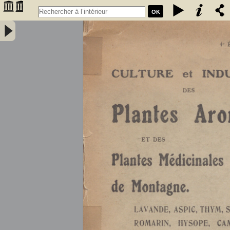
OK
Culture et industrie des plantes aromatiques et des plantes
médicinales de montagne : Lavande, aspic, thym, sauge sclarée,
romarin hysope, camomille - Gattefossé, René Maurice (1881-
1950). Auteur