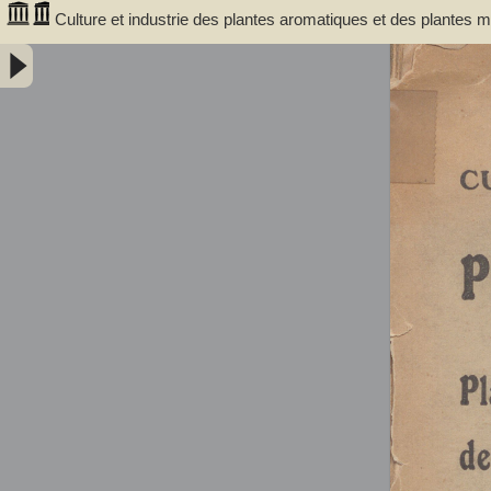
Culture et industrie des plantes aromatiques et des plantes
camomille - Gattefossé, René Maurice (1881-1950). Auteur