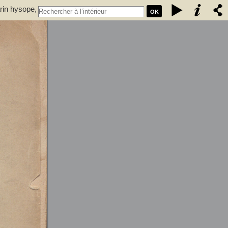
rin hysope,
OK