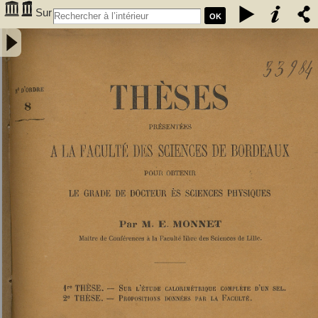
Sur
OK
l'étude calorimétrique complète d'un sel - Monnet, Eugène