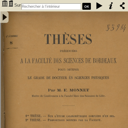
Sur
OK
l'étude calorimétrique complète d'un sel - Monnet, Eugène