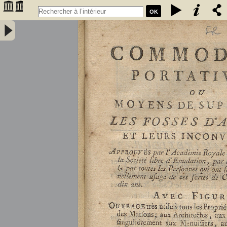
OK
Commodités portatives, ou Moyens de supprimer les fosses
d'aisance et leurs inconvénients... par M. P. Giraud,... - Giraud,
Pierre