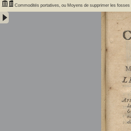
Commodités portatives, ou Moyens de supprimer les fosses d'ai