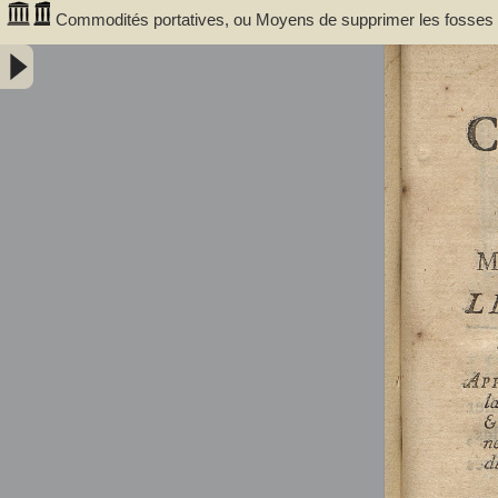
Commodités portatives, ou Moyens de supprimer les fosses d'ai