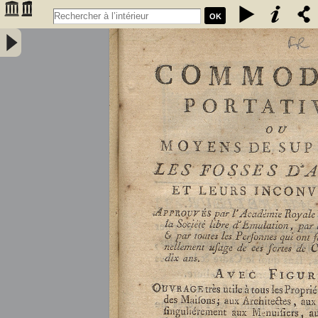
OK
Commodités portatives, ou Moyens de supprimer les fosses
d'aisance et leurs inconvénients... par M. P. Giraud,... - Giraud,
Pierre