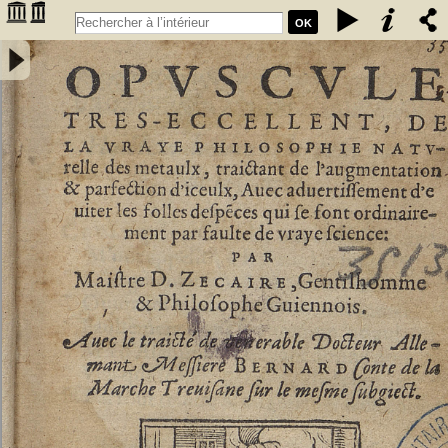
OK
Opuscule tres-eccellent, de la vraye philosophie naturelle des
metaulx, traictant de l'augmentation & parfection d'iceulx, avec
advertissement d'eviter les folles despences qui se font
ordinairement par faulte de vraye science : par Maistre D. Zecaire,
gentilhomme & philosophe guiennois. Avec le traicté de venerable
docteur allemant messiere Bernard Conte de la Marche Trevisane
sur le mesme subgiect - Zacaire, Denis (1510?-156.?)