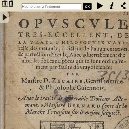
OK
Opuscule tres-eccellent, de la vraye philosophie naturelle des
metaulx, traictant de l'augmentation & parfection d'iceulx, avec
advertissement d'eviter les folles despences qui se font
ordinairement par faulte de vraye science : par Maistre D. Zecaire,
gentilhomme & philosophe guiennois. Avec le traicté de venerable
docteur allemant messiere Bernard Conte de la Marche Trevisane
sur le mesme subgiect - Zacaire, Denis (1510?-156.?)