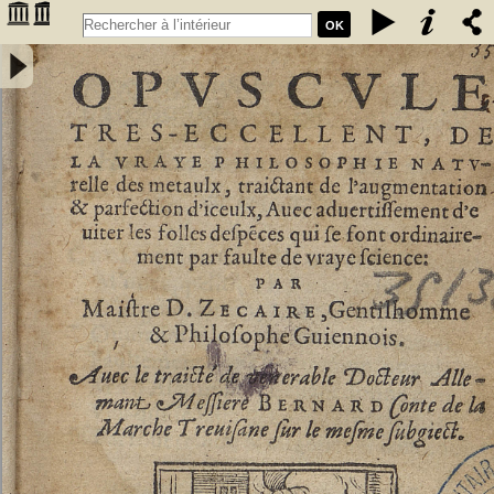
OK
Opuscule tres-eccellent, de la vraye philosophie naturelle des
metaulx, traictant de l'augmentation & parfection d'iceulx, avec
advertissement d'eviter les folles despences qui se font
ordinairement par faulte de vraye science : par Maistre D. Zecaire,
gentilhomme & philosophe guiennois. Avec le traicté de venerable
docteur allemant messiere Bernard Conte de la Marche Trevisane
sur le mesme subgiect - Zacaire, Denis (1510?-156.?)