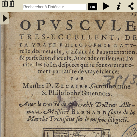
OK
Opuscule tres-eccellent, de la vraye philosophie naturelle des
metaulx, traictant de l'augmentation & parfection d'iceulx, avec
advertissement d'eviter les folles despences qui se font
ordinairement par faulte de vraye science : par Maistre D. Zecaire,
gentilhomme & philosophe guiennois. Avec le traicté de venerable
docteur allemant messiere Bernard Conte de la Marche Trevisane
sur le mesme subgiect - Zacaire, Denis (1510?-156.?)