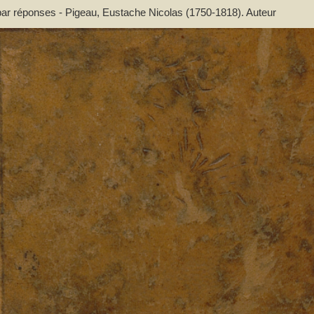
 par réponses - Pigeau, Eustache Nicolas (1750-1818). Auteur