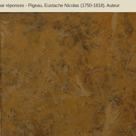
 par réponses - Pigeau, Eustache Nicolas (1750-1818). Auteur