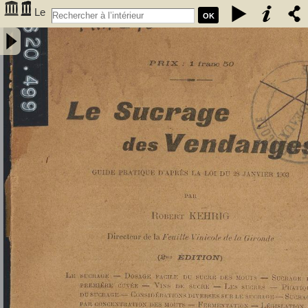
Le
OK
Sucrage des vendanges : guide pratique d'après la loi du 28 janvier
1903 - Kehrig, Robert (1873-1941). Auteur