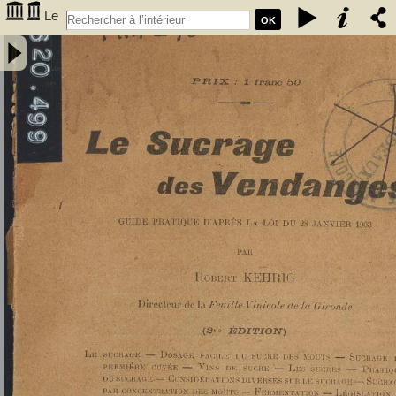
Le
OK
Sucrage des vendanges : guide pratique d'après la loi du 28 janvier
1903 - Kehrig, Robert (1873-1941). Auteur