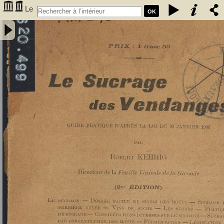
Le
OK
Sucrage des vendanges : guide pratique d'après la loi du 28 janvier
1903 - Kehrig, Robert (1873-1941). Auteur