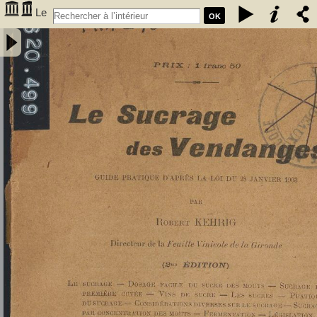
Le
OK
Sucrage des vendanges : guide pratique d'après la loi du 28 janvier
1903 - Kehrig, Robert (1873-1941). Auteur