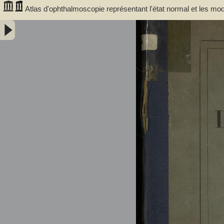
Atlas d'ophthalmoscopie représentant l'état normal et les modi
Richard (1830-1917)