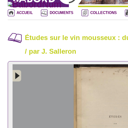
ACCUEIL
DOCUMENTS
COLLECTIONS
Études sur le vin mousseux : d
/ par J. Salleron