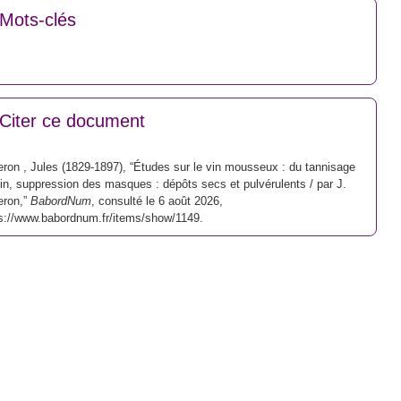
Mots-clés
Citer ce document
eron , Jules (1829-1897), “Études sur le vin mousseux : du tannisage
in, suppression des masques : dépôts secs et pulvérulents / par J.
eron,”
BabordNum
, consulté le 6 août 2026,
s://www.babordnum.fr/items/show/1149
.