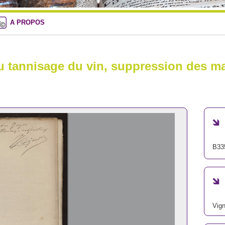
A PROPOS
u tannisage du vin, suppression des ma
B33
Vign