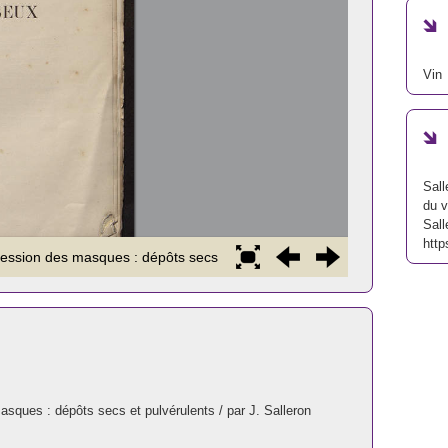
Vin
Sall
du v
Sall
http
sques : dépôts secs et pulvérulents / par J. Salleron