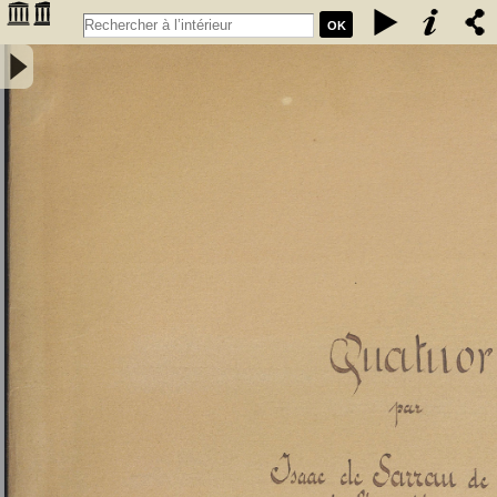
OK
Quatuor par Isaac Sarrau de Boynet de l'Académie de Bordeaux -
Sarrau de Boynet, Isaac de; (1684-1763). Compositeur.