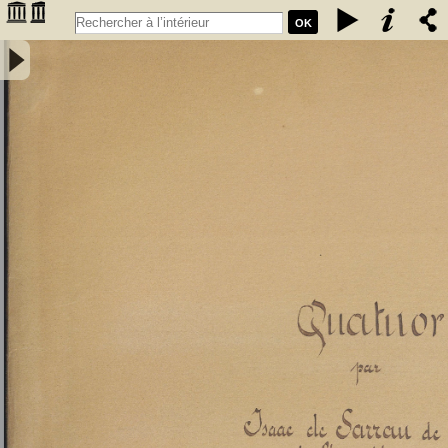
OK
Quatuor par Isaac Sarrau de Boynet de l'Académie de Bordeaux -
Sarrau de Boynet, Isaac de; (1684-1763). Compositeur.