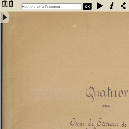
OK
Quatuor par Isaac Sarrau de Boynet de l'Académie de Bordeaux -
Sarrau de Boynet, Isaac de; (1684-1763). Compositeur.