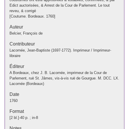
Edict auctorisées, & Arrest de la Cour de Parlement. Le tout
reveu, & corrigé
[Coutume. Bordeaux. 1760]
Auteur
Belcier, François de
Contributeur
Lacornée, Jean-Baptiste (1697-1772). Imprimeur / Imprimeur-
libraire
Éditeur
A Bordeaux, chez J. B. Lacornée, imprimeur de la Cour de
Parlement, ruë St. Jâmes, vis-à-vis ruë de Gourgue. M. DCC. LX.
Lacornée (Bordeaux)
Date
1760
Format
[2 bl.]-40 p. ; in-8
Notes