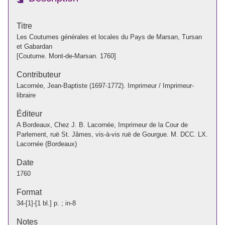
Titre
Les Coutumes générales et locales du Pays de Marsan, Tursan
et Gabardan
[Coutume. Mont-de-Marsan. 1760]
Contributeur
Lacornée, Jean-Baptiste (1697-1772). Imprimeur / Imprimeur-
libraire
Éditeur
A Bordeaux, Chez J. B. Lacornée, Imprimeur de la Cour de
Parlement, ruë St. Jâmes, vis-à-vis ruë de Gourgue. M. DCC. LX.
Lacornée (Bordeaux)
Date
1760
Format
34-[1]-[1 bl.] p. ; in-8
Notes