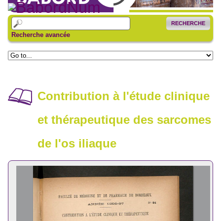
RECHERCHE
Recherche avancée
Contribution à l'étude clinique
et thérapeutique des sarcomes
de l'os iliaque