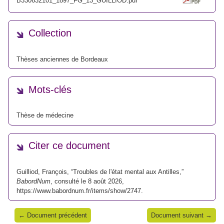
B330632101_1897_FG_13_GUILLIOD.pdf
Collection
Thèses anciennes de Bordeaux
Mots-clés
Thèse de médecine
Citer ce document
Guilliod, François, “Troubles de l'état mental aux Antilles,”
BabordNum
, consulté le 8 août 2026,
https://www.babordnum.fr/items/show/2747
.
← Document précédent
Document suivant →