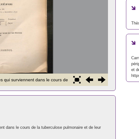
Thè
Carr
péri
et d
http
ent dans le cours de la tuberculose pulmonaire et de leur