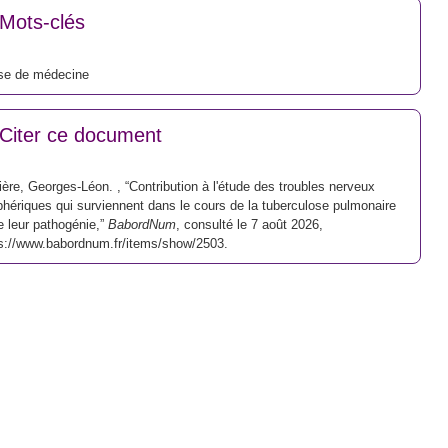
Mots-clés
se de médecine
Citer ce document
ière, Georges-Léon. , “Contribution à l'étude des troubles nerveux
phériques qui surviennent dans le cours de la tuberculose pulmonaire
e leur pathogénie,”
BabordNum
, consulté le 7 août 2026,
s://www.babordnum.fr/items/show/2503
.