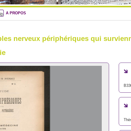
A PROPOS
bles nerveux périphériques qui survien
ie
B33
Thè