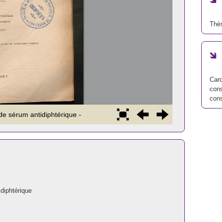
Thè
Card
cons
cons
diphtérique