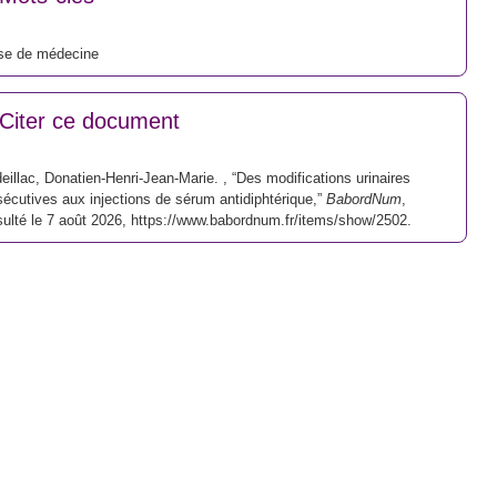
se de médecine
Citer ce document
eillac, Donatien-Henri-Jean-Marie. , “Des modifications urinaires
écutives aux injections de sérum antidiphtérique,”
BabordNum
,
ulté le 7 août 2026,
https://www.babordnum.fr/items/show/2502
.