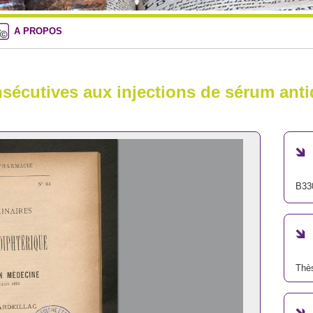
A PROPOS
nsécutives aux injections de sérum anti
B33
Thè