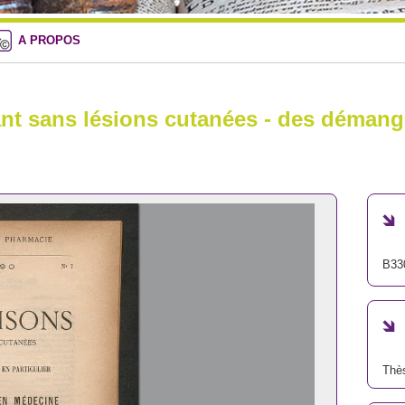
A PROPOS
t sans lésions cutanées - des démange
B33
Thè