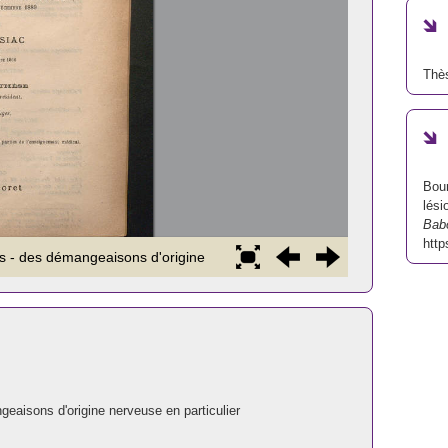
Thè
Bour
lési
Bab
http
aisons d'origine nerveuse en particulier