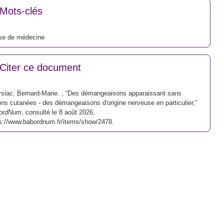
Mots-clés
se de médecine
Citer ce document
siac, Bernard-Marie. , “Des démangeaisons apparaissant sans
ons cutanées - des démangeaisons d'origine nerveuse en particulier,”
ordNum
, consulté le 8 août 2026,
s://www.babordnum.fr/items/show/2478
.