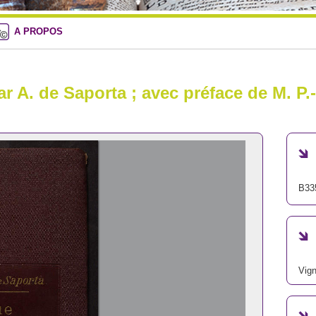
A PROPOS
ar A. de Saporta ; avec préface de M. P.-
B33
Vign