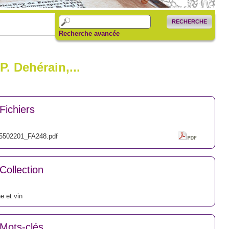
RECHERCHE
Recherche avancée
P. Dehérain,...
Fichiers
5502201_FA248.pdf
Collection
e et vin
Mots-clés