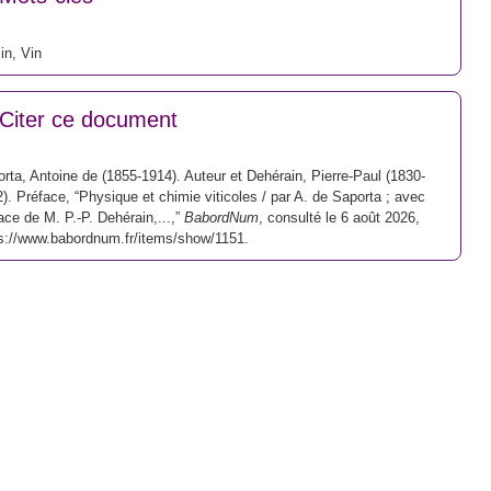
in
,
Vin
Citer ce document
rta, Antoine de (1855-1914). Auteur et Dehérain, Pierre-Paul (1830-
). Préface, “Physique et chimie viticoles / par A. de Saporta ; avec
ace de M. P.-P. Dehérain,...,”
BabordNum
, consulté le 6 août 2026,
s://www.babordnum.fr/items/show/1151
.