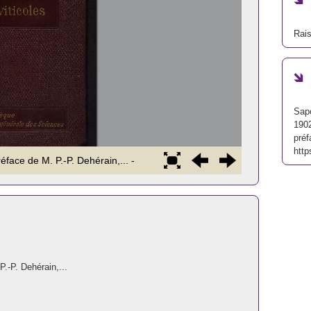
Rais
Sapo
1902
préf
http
P.-P. Dehérain,...