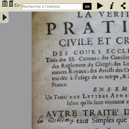
Ex-
OK
Libris manuscrit de Montesquieu - Montesquieu (1689-1755) Ancien
possesseur